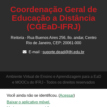
Coordenação Geral de
Educação a Distância
(CGEaD-IFRJ)
Reitoria - Rua Buenos Aires 256, 8o. andar, Centro
Rio de Janeiro, CEP: 20061-000
E-mail :
suporte.dead@ifrj.edu.br
Ambiente Virtual de Ensino e Aprendizagem para a EaD
e MOOCs do IFRJ - Todos os direitos reservados
Você ainda não se identificou. (
Acessar
)
Baixar o aplicativo móvel.