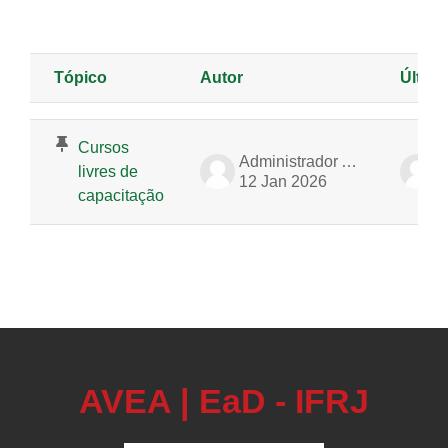
Buscar no fórum
Tópico
Autor
Últim
Status
Lista de discussões. Mostrando 1 de 1 discussões
Cursos
Administrador AVEA [Suporte-CGEaD]
livres de
12 Jan 2026
1
capacitação
AVEA | EaD - IFRJ