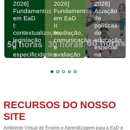
2026]
2026]
2026]
Fundamentos
Fundamentos
Atuação
em EaD
em EaD
de
I:
II:
políticas
contextualização,
mediação,
de
legislação
comunicação
educação
e
e
especial
especificidades
avaliação
na
perspectiva
da
educação
inclusiva
no
contexto
RECURSOS DO NOSSO
da
escola
SITE
regular
Ambiente Virtual de Ensino e Aprendizagem para a EaD e