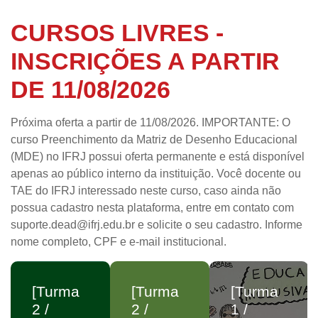
Acessar
CURSOS LIVRES -
INSCRIÇÕES A PARTIR
DE 11/08/2026
Próxima oferta a partir de 11/08/2026. IMPORTANTE: O
curso Preenchimento da Matriz de Desenho Educacional
(MDE) no IFRJ possui oferta permanente e está disponível
apenas ao público interno da instituição. Você docente ou
TAE do IFRJ interessado neste curso, caso ainda não
possua cadastro nesta plataforma, entre em contato com
suporte.dead@ifrj.edu.br e solicite o seu cadastro. Informe
nome completo, CPF e e-mail institucional.
[Turma
[Turma
[Turma
2 /
2 /
1 /