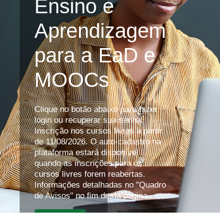
Ensino e
Aprendizagem
para a EaD e
MOOCs
Clique no botão abaixo para fazer
login ou recuperar sua senha.
Inscrição nos cursos livres a partir
de 11/08/2026. O auto-cadastro na
plataforma estará disponível
quando as inscrições para os
cursos livres forem reabertas.
Informações detalhadas no "Quadro
de Avisos" no fim desta página.