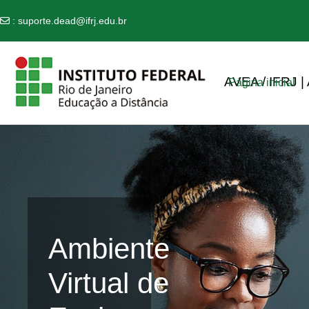
:
suporte.dead@ifrj.edu.br
Ir para o conteúdo principal
AVEA / IFRJ |
Página inicial
Ambiente
Virtual de