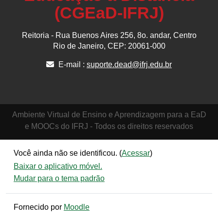
(CGEaD-IFRJ)
Reitoria - Rua Buenos Aires 256, 8o. andar, Centro
Rio de Janeiro, CEP: 20061-000
E-mail :
suporte.dead@ifrj.edu.br
Ambiente Virtual de Ensino e Aprendizagem para a EaD
e MOOCs do IFRJ - Todos os direitos reservados
Você ainda não se identificou. (
Acessar
)
Baixar o aplicativo móvel.
Mudar para o tema padrão
Fornecido por
Moodle